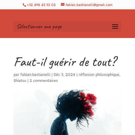
+32 498 43 53 02
fabian.bastianelli@gmail.com
Sélectionner une page
Faut-il guérir de tout?
par
fabian.bastianelli
|
Déc 3, 2024
|
réflexion philosophique
,
Shiatsu
|
2 commentaires