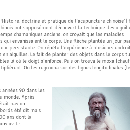
 ‘Histoire, doctrine et pratique de l’acupuncture chinoise’) f
 Chinois ont supposément découvert la technique des aiguill
 temps chamaniques anciens, on croyait que les maladies
s qui envahissaient le corps. Une flèche plantée un jour pa
ur persistante. On répéta l’expérience à plusieurs endroi
s en aiguilles. Le fait de planter des objets dans le corps tu
bles là où le doigt s’enfonce. Puis on trouva le moxa (chauf
ltiplièrent. On les regroupa sur des lignes longitudinales (l
s années 90 dans les
 au monde. Après
était pas un
abords été dit mais
00 ans dont la
ans av Jc.