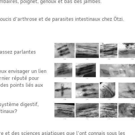
lombaires, poignet, genoux et bas des jambes.
ucis d’arthrose et de parasites intestinaux chez Ötzi.
assez parlantes
eux envisager un lien
ernier réputé pour
 des points liés aux
 système digestif,
stinaux?
re et des sciences asiatiques que l’ont connais sous les