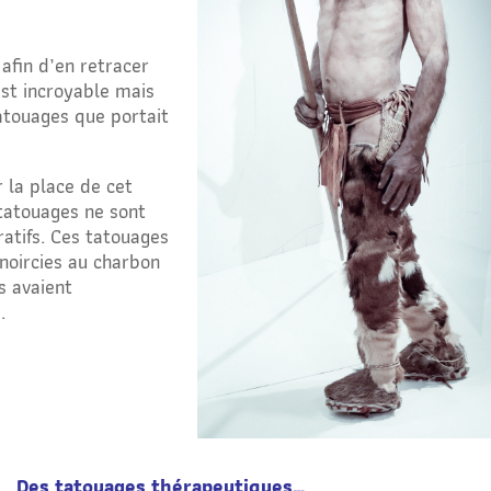
 afin d’en retracer
est incroyable mais
tatouages que portait
 la place de cet
tatouages ne sont
ratifs. Ces tatouages
 noircies au charbon
s avaient
.
Des tatouages thérapeutiques…