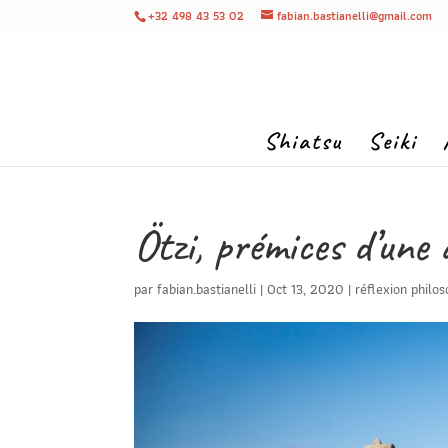
+32 498 43 53 02
fabian.bastianelli@gmail.com
Shiatsu
Seiki
Ötzi, prémices d’une
par
fabian.bastianelli
|
Oct 13, 2020
|
réflexion philo