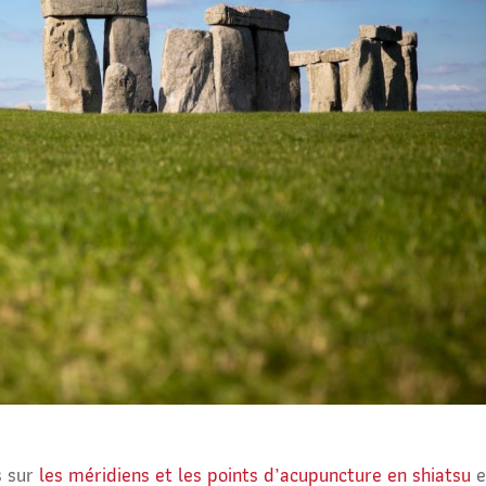
s sur
les méridiens et les points d’acupuncture en shiatsu
e